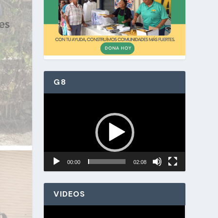
G8
Reproductor
de
vídeo
00:00
02:08
VIDEOS