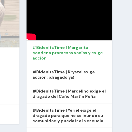
#BidenItsTime | Margarita
condena promesas vacías y exige
acción
#BidenItsTime | Krystal exige
acción: ¡dragado ya!
#BidenItsTime | Marcelino exige el
dragado del Caño Martín Peña
#BidenItsTime | Yeriel exige el
dragado para que no se inunde su
comunidad y pueda ir a la escuela