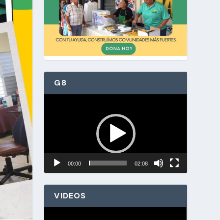
G8
Reproductor
de
vídeo
00:00
02:08
VIDEOS