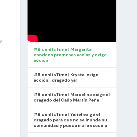
s
#BidenItsTime | Margarita
condena promesas vacías y exige
acción
#BidenItsTime | Krystal exige
acción: ¡dragado ya!
#BidenItsTime | Marcelino exige el
dragado del Caño Martín Peña
#BidenItsTime | Yeriel exige el
dragado para que no se inunde su
comunidad y pueda ir a la escuela