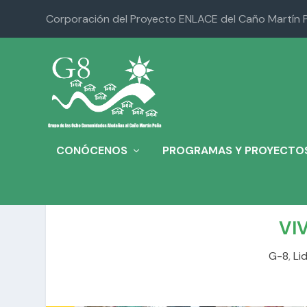
Corporación del Proyecto ENLACE del Caño Martín 
CONÓCENOS
PROGRAMAS Y PROYECTO
VI
G-8
,
Li