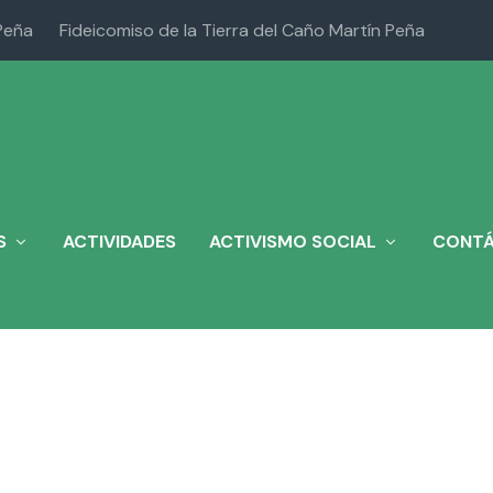
Peña
Fideicomiso de la Tierra del Caño Martín Peña
S
ACTIVIDADES
ACTIVISMO SOCIAL
CONT
0532046_286875958285819350