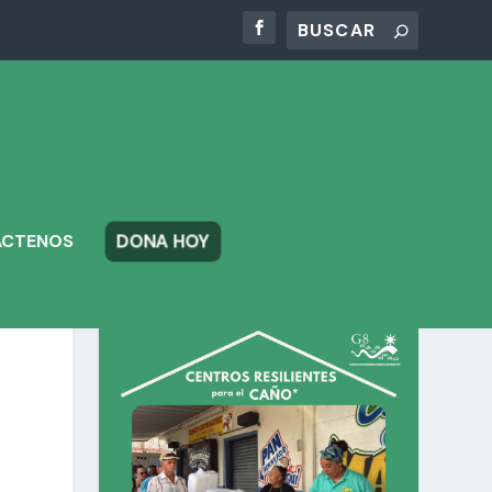
DONA HOY
ÁCTENOS
_N
CENTROS RESILIENTES PARA
EL CAÑO*