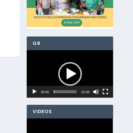
G8
Reproductor
de
vídeo
00:00
02:08
VIDEOS