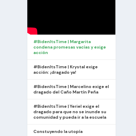
#BidenItsTime | Margarita
condena promesas vacías y exige
acción
#BidenItsTime | Krystal exige
acción: ¡dragado ya!
#BidenItsTime | Marcelino exige el
dragado del Caño Martín Peña
#BidenItsTime | Yeriel exige el
dragado para que no se inunde su
comunidad y pueda ir a la escuela
Constuyendo la utopía