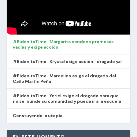
#BidenItsTime | Margarita condena promesas
vacías y exige acción
#BidenItsTime | Krystal exige acción: ¡dragado ya!
#BidenItsTime | Marcelino exige el dragado del
Caño Martín Peña
#BidenItsTime | Yeriel exige el dragado para que
no se inunde su comunidad y pueda ir a la escuela
Constuyendo la utopía
EN ESTE MOMENTO